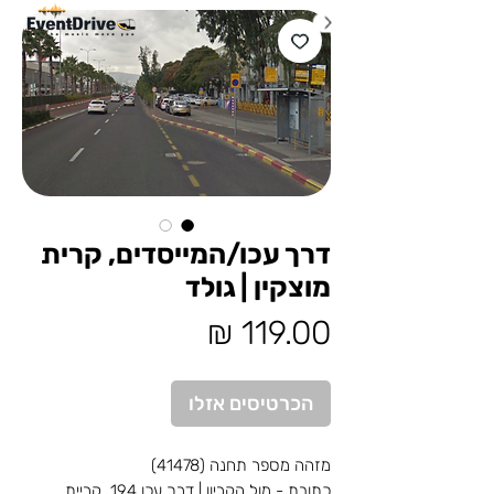
דרך עכו/המייסדים, קרית
מוצקין | גולד
מחיר
הכרטיסים אזלו
מזהה מספר תחנה (41478)
כתובת - מול הקריון | דרך עכו 194, קריית