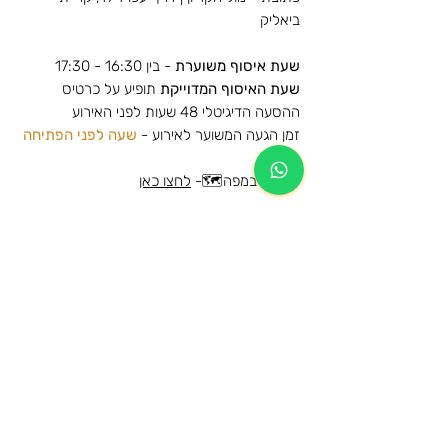
ביאליק
שעת איסוף משוערת
- בין 16:30 - 17:30
שעת האיסוף המדוייקת
תופיע על כרטיס
ההסעה הדיגיטלי 48 שעות לפני האירוע
זמן הגעה המשוער לאירוע -
שעה לפני הפתיחה
לצפייה במפה🗺️-
לחצו כאן
הסעות למופע של אייל גולן - בלומפילד -
גולד 2026
מידע נוסף
הרכישה הינה עבור הסעת הלוך וחזור לאותה
מידע כללי על תנאי השימוש ומדיניות
תחנה
הביטולים
המקומות בהסעה שמורים ותתאפשר עליה
לרכב ההסעה מהתחנות המוזמנות בלבד
הגיל המינימאלי לרישום להסעה ושימוש
הכרטיסים ישלחו לדוא"ל בסמוך למועד
בשירות הינו 13.