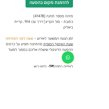
להזמנת מקום בהסעה
מזהה מספר תחנה (41478)
כתובת - מול הקריון | דרך עכו 194, קריית
ביאליק
זמן הגעה המשוער לאירוע -
שעה לפני הפתיחה
שעת האיסוף הסופית
מהתחנה תופיע על כרטיס
ההסעה הדיגיטלי שישלח אליכם בסמוך למועד
האירוע
לצפייה במפה🗺️-
לחצו כאן
עדן בן זקן - אצטדיון טדי, ירושלים -
15/08/2024
מידע נוסף
הרכישה הינה עבור הסעת הלוך וחזור לאותה