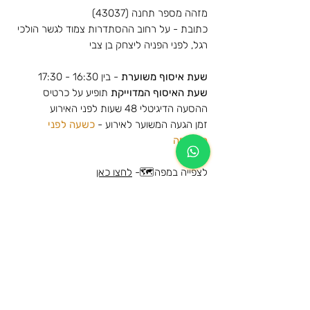
מזהה מספר תחנה (43037)
כתובת - על רחוב ההסתדרות צמוד לגשר הולכי
רגל, לפני הפניה ליצחק בן צבי
שעת איסוף משוערת
- בין 16:30 - 17:30
שעת האיסוף המדוייקת
תופיע על כרטיס
ההסעה הדיגיטלי 48 שעות לפני האירוע
זמן הגעה המשוער לאירוע -
כשעה לפני
הפתיחה
לצפייה במפה🗺️-
לחצו כאן
הסעות למופע של אודיה - אצטדיון רמת גן -
2026
מידע נוסף
הרכישה הינה עבור הסעת הלוך וחזור לאותה
מידע כללי על תנאי השימוש ומדיניות
תחנה