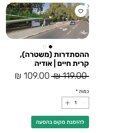
ההסתדרות (משטרה),
קרית חיים | אודיה
מחיר
מחיר
 ‏119.00 ‏₪ 
רגיל
מבצע
כמות
*
להזמנת מקום בהסעה