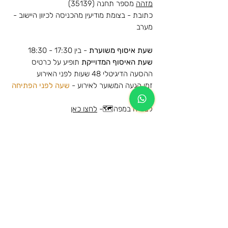
מזהה
מספר תחנה (35139)
כתובת - בצומת מודיעין מהכניסה לכיוון היישוב -
מערב
שעת איסוף משוערת
- בין 17:30 - 18:30
שעת האיסוף המדוייקת
תופיע על כרטיס
ההסעה הדיגיטלי 48 שעות לפני האירוע
זמן הגעה המשוער לאירוע -
שעה לפני הפתיחה
לצפייה במפה🗺️-
לחצו כאן
הסעות למופע של אייל גולן - בלומפילד -
גולד 2026
מידע נוסף
הרכישה הינה עבור הסעת הלוך וחזור לאותה
מידע כללי על תנאי השימוש ומדיניות
תחנה
הביטולים
המקומות בהסעה שמורים ותתאפשר עליה
לרכב ההסעה מהתחנות המוזמנות בלבד