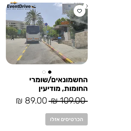
החשמונאים/שומרי
החומות, מודיעין
מחיר
מחיר
 ‏109.00 ‏₪ 
רגיל
מבצע
הכרטיסים אזלו