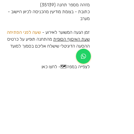
מזהה מספר תחנה (35139)
כתובת - בצומת מודיעין מהכניסה לכיוון היישוב -
מערב
זמן הגעה המשוער לאירוע -
שעה לפני הפתיחה
שעת האיסוף הסופית
מהתחנה תופיע על כרטיס
ההסעה הדיגיטלי שישלח אליכם בסמוך למועד
האירוע
לצפייה במפה🗺️-
לחצו כאן
אביב גפן - פארק הירקון - 29/05/2025
הסעות הלוך לפארק הירקון, גני יהושוע, תל אביב
מידע נוסף
וחזרה לאותה נקודת האיסוף שנבחרה
הרכישה הינה עבור הסעת הלוך וחזור לאותה
מידע כללי על תנאי השימוש ומדיניות
תחנה
הביטולים
המקומות בהסעה שמורים ותתאפשר עליה
לרכב ההסעה מהתחנות המוזמנות בלבד
הגיל המינימאלי לרישום להסעה ושימוש