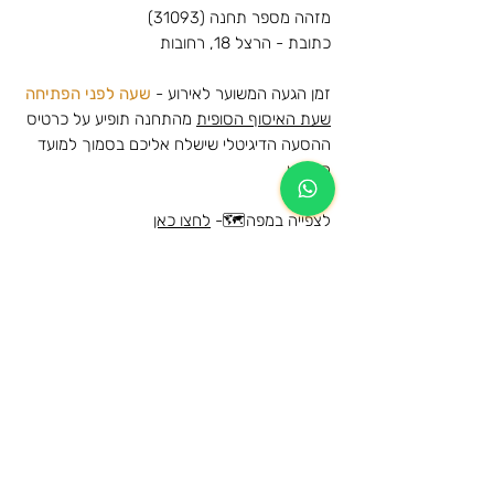
מזהה מספר תחנה (31093)
כתובת - הרצל 18, רחובות
זמן הגעה המשוער לאירוע -
שעה לפני הפתיחה
שעת האיסוף הסופית
מהתחנה תופיע על כרטיס
ההסעה הדיגיטלי שישלח אליכם בסמוך למועד
האירוע
לצפייה במפה🗺️-
לחצו כאן
חן פורתי - גגרין, תל אביב - 29/08/2024
מידע נוסף
הרכישה הינה עבור הסעת הלוך וחזור לאותה
מידע כללי על תנאי השימוש ומדיניות
תחנה
הביטולים
המקומות בהסעה שמורים ותתאפשר עליה
לרכב ההסעה מהתחנות המוזמנות בלבד
הגיל המינימאלי לרישום להסעה ושימוש
הכרטיסים ישלחו לדוא"ל בסמוך למועד
בשירות הינו 13.