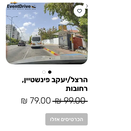
הרצל/יעקב פינשטיין,
רחובות
מחיר
מחיר
 ‏99.00 ‏₪ 
רגיל
מבצע
הכרטיסים אזלו