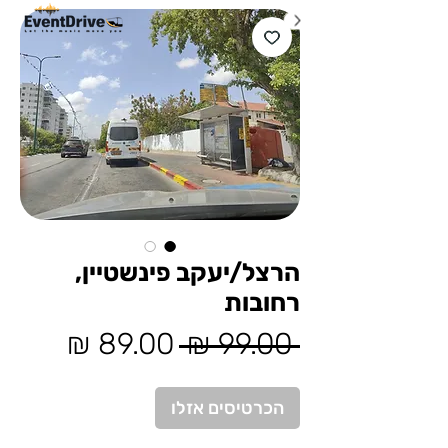
הרצל/יעקב פינשטיין,
רחובות
מחיר
מחיר
 ‏99.00 ‏₪ 
רגיל
מבצע
הכרטיסים אזלו