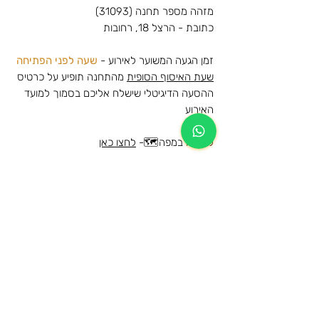
מזהה מספר תחנה (31093)
כתובת - הרצל 18, רחובות
זמן הגעה המשוער לאירוע -
שעה לפני הפתיחה
שעת האיסוף הסופית
מהתחנה תופיע על כרטיס
ההסעה הדיגיטלי שישלח אליכם בסמוך למועד
האירוע
לצפייה במפה🗺️-
לחצו כאן
הסעות להופעה של פאר טסי - פארק הירקון
- 2025
מידע נוסף
הרכישה הינה עבור הסעת הלוך וחזור לאותה
מידע כללי על תנאי השימוש ומדיניות
תחנה
הביטולים
המקומות בהסעה שמורים ותתאפשר עליה
לרכב ההסעה מהתחנות המוזמנות בלבד
הגיל המינימאלי לרישום להסעה ושימוש