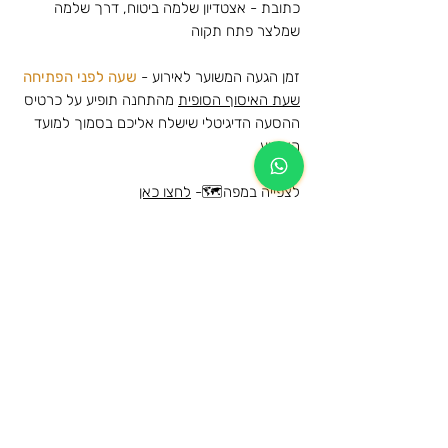
כתובת - אצטדיון שלמה ביטוח, דרך שלמה
שמלצר פתח תקוה
זמן הגעה המשוער לאירוע -
שעה לפני הפתיחה
שעת האיסוף הסופית
מהתחנה תופיע על כרטיס
ההסעה הדיגיטלי שישלח אליכם בסמוך למועד
האירוע
לצפייה במפה🗺️-
לחצו כאן
אביב גפן - פארק הירקון - 29/05/2025
הסעות הלוך לפארק הירקון, גני יהושוע, תל אביב
מידע נוסף
וחזרה לאותה נקודת האיסוף שנבחרה
הרכישה הינה עבור הסעת הלוך וחזור לאותה
מידע כללי על תנאי השימוש ומדיניות
תחנה
הביטולים
המקומות בהסעה שמורים ותתאפשר עליה
לרכב ההסעה מהתחנות המוזמנות בלבד
הגיל המינימאלי לרישום להסעה ושימוש
הכרטיסים ישלחו לדוא"ל בסמוך למועד
בשירות הינו 13.