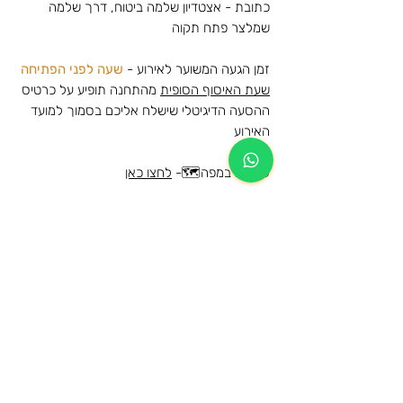
כתובת - אצטדיון שלמה ביטוח, דרך שלמה
שמלצר פתח תקוה
זמן הגעה המשוער לאירוע -
שעה לפני הפתיחה
שעת האיסוף הסופית
מהתחנה תופיע על כרטיס
ההסעה הדיגיטלי שישלח אליכם בסמוך למועד
האירוע
לצפייה במפה🗺️-
לחצו כאן
הסעות להופעה של פאר טסי - פארק הירקון
- 2025
הסעות הלוך לפארק הירקון, גני יהושוע, תל אביב
מידע נוסף
וחזרה לאותה נקודת האיסוף שנבחרה
הרכישה הינה עבור הסעת הלוך וחזור לאותה
מידע כללי על תנאי השימוש ומדיניות
תחנה
הביטולים
המקומות בהסעה שמורים ותתאפשר עליה
לרכב ההסעה מהתחנות המוזמנות בלבד
הגיל המינימאלי לרישום להסעה ושימוש
הכרטיסים ישלחו לדוא"ל בסמוך למועד