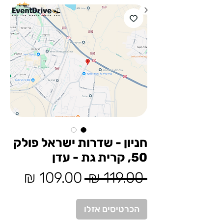
חניון - שדרות ישראל פולק
50, קרית גת - עדן
מחיר
מחיר
 ‏119.00 ‏₪ 
רגיל
מבצע
הכרטיסים אזלו