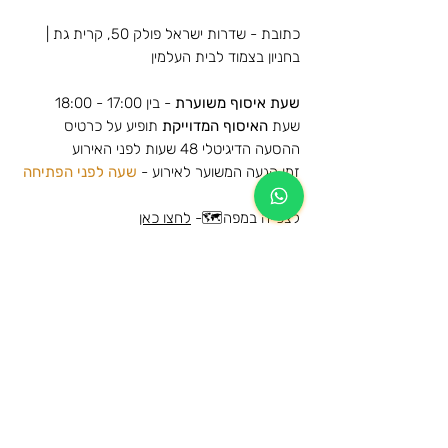
כתובת - שדרות ישראל פולק 50, קרית גת |
בחניון בצמוד לבית העלמין
שעת איסוף משוערת
- בין 17:00 - 18:00
שעת
האיסוף המדוייקת
תופיע על כרטיס
ההסעה הדיגיטלי 48 שעות לפני האירוע
זמן הגעה המשוער לאירוע -
שעה לפני הפתיחה
לצפייה במפה🗺️-
לחצו כאן
הסעות למופע של אייל גולן - פארק הירקון -
גולד 2025
מידע נוסף
הרכישה הינה עבור הסעת הלוך וחזור לאותה
מידע כללי על תנאי השימוש ומדיניות
תחנה
הביטולים
המקומות בהסעה שמורים ותתאפשר עליה