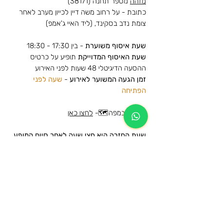
מזהה
מספר תחנה (38171)
כתובת - על רחוב משה דיין לכייון מערב לאחר
צומת נדב בסקינד, (ליד האיי ג'אמפ)
שעת איסוף משוערת
- בין 17:30 - 18:30
שעת האיסוף המדוייקת
תופיע על כרטיס
ההסעה הדיגיטלי 48 שעות לפני האירוע
זמן הגעה המשוער לאירוע
-
שעה לפני
הפתיחה
לצפייה במפה🗺️-
לחצו כאן
שעת החזרה היא חצי שעה לאחר סיום המופע
הסעות למופע של אייל גולן - בלומפילד -
גולד 2026
מידע נוסף
הרכישה הינה עבור הסעת הלוך וחזור לאותה