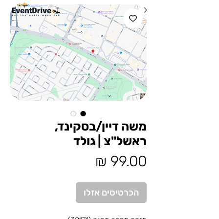
משה דיין/בסקינד,
ראשל"צ | גולד
מחיר
הכרטיסים אזלו