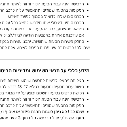
הרכישה הינה עבור הסעת הלוך וחזור לאותה תחנה
המקומות בהסעה שמורים ותתאפשר עליה לרכב הה
הכרטיסים ישלחו לדוא"ל בסמוך למועד האירוע
הכרטיס הינו דיגיטלי אותו תידרשו להציג בכל עליה
ביציאה מהאירוע, רכב ההסעה ימתין באותה נקודה 
אם עודכנתם אחרת באמצעות הודעה לנייד/למייל או 
כחלק משירות הסעות שיתופיות, יתכנו עצירות בנקוד
שימו לב ! כרטיס זה אינו מהווה כניסה לאירוע אלה לה
מידע כללי על תנאי השימוש ומדיניות הביטו
הגיל המינימאלי לרישום להסעה ושימוש בשירות הינו 13.
רישום עבור נוסעים ונוסעות בגילאי 13-17 נדרש להתבצע על ידי מבוגר 18+.
רכישת כרטיס נסיעה ותשלום יבוצע על ידי מבוגר בלבד 
הרכישה הינה עבור הסעת הלוך וחזור לאותה תחנה
המקומות בהסעה שמורים ותתאפשר עליה לרכב הה
שימו לב ! לא ניתן לשנות תחנת פיזור או איסוף ו
מועד השינוי/ביטול הרכישה חל בתוך 3 ימים ממועד האירוע