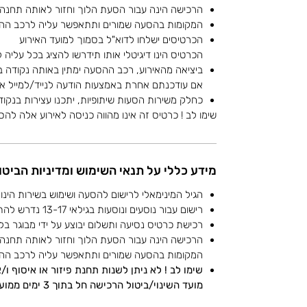
הרכישה הינה עבור הסעת הלוך וחזור לאותה תחנה
המקומות בהסעה שמורים ותתאפשר עליה לרכב הה
הכרטיסים ישלחו לדוא"ל בסמוך למועד האירוע
הכרטיס הינו דיגיטלי אותו תידרשו להציג בכל עליה
ביציאה מהאירוע, רכב ההסעה ימתין באותה נקודה 
אם עודכנתם אחרת באמצעות הודעה לנייד/למייל או 
כחלק משירות הסעות שיתופיות, יתכנו עצירות בנקוד
שימו לב ! כרטיס זה אינו מהווה כניסה לאירוע אלה לה
מידע כללי על תנאי השימוש ומדיניות הביטו
הגיל המינימאלי לרישום להסעה ושימוש בשירות הינו 13.
רישום עבור נוסעים ונוסעות בגילאי 13-17 נדרש להתבצע על ידי מבוגר 18+.
רכישת כרטיס נסיעה ותשלום יבוצע על ידי מבוגר בלבד 
הרכישה הינה עבור הסעת הלוך וחזור לאותה תחנה
המקומות בהסעה שמורים ותתאפשר עליה לרכב הה
שימו לב ! לא ניתן לשנות תחנת פיזור או איסוף ו
מועד השינוי/ביטול הרכישה חל בתוך 3 ימים ממועד האירוע