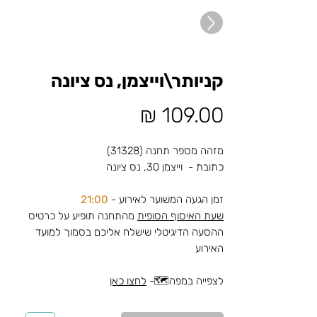
קניותר\וייצמן, נס ציונה
מחיר
מזהה מספר תחנה (31328)
כתובת - וייצמן 30, נס ציונה
זמן הגעה המשוער לאירוע -
21:00
שעת האיסוף הסופית
מהתחנה תופיע על כרטיס
ההסעה הדיגיטלי שישלח אליכם בסמוך למועד
האירוע
לצפייה במפה🗺️-
לחצו כאן