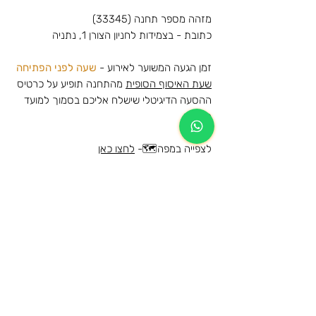
מזהה מספר תחנה (33345)
כתובת - בצמידות לחניון הצורן 1, נתניה
זמן הגעה המשוער לאירוע -
שעה לפני הפתיחה
שעת האיסוף הסופית
מהתחנה תופיע על כרטיס
ההסעה הדיגיטלי שישלח אליכם בסמוך למועד
האירוע
לצפייה במפה🗺️-
לחצו כאן
שם האירוע - מיקום האירוע
מידע נוסף
הרכישה הינה עבור הסעת הלוך וחזור לאותה
מידע כללי על תנאי השימוש ומדיניות
תחנה
הביטולים
המקומות בהסעה שמורים ותתאפשר עליה
לרכב ההסעה מהתחנות המוזמנות בלבד
הגיל המינימאלי לרישום להסעה ושימוש