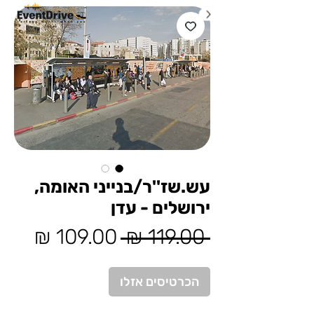
עש.שז''ר/בנייני האומה,
ירושלים - עדן
מחיר
מחיר
 ‏119.00 ‏₪ 
רגיל
מבצע
הכרטיסים אזלו