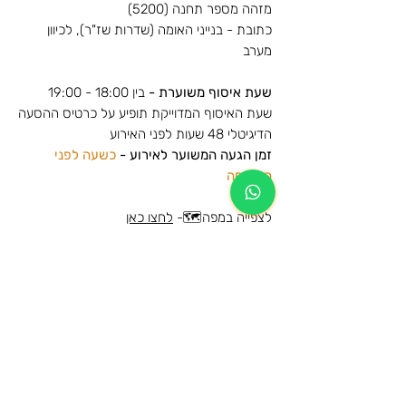
מזהה מספר תחנה (5200)
כתובת - בנייני האומה (שדרות שז"ר), לכיוון
מערב
שעת איסוף משוערת -
בין 18:00 - 19:00
שעת
האיסוף המדוייקת
תופיע על כרטיס ההסעה
הדיגיטלי 48 שעות לפני האירוע
זמן הגעה המשוער לאירוע -
כשעה לפני
הפתיחה
לצפייה במפה🗺️-
לחצו כאן
הסעות למופע של עדן בן זקן - היכל מנורה -
2025
מידע נוסף
הרכישה הינה עבור הסעת הלוך וחזור לאותה
מידע כללי על תנאי השימוש ומדיניות
תחנה
הביטולים