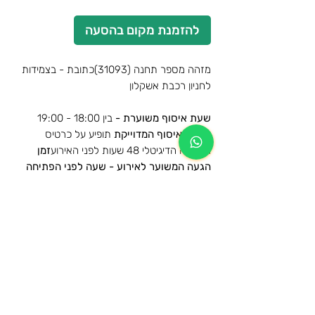
להזמנת מקום בהסעה
מזהה מספר תחנה (31093)כתובת - בצמידות
לחניון רכבת אשקלון
שעת איסוף משוערת -
בין 18:00 - 19:00
שעת
האיסוף המדוייקת
תופיע על כרטיס
ההסעה הדיגיטלי 48 שעות לפני האירוע
זמן
הגעה המשוער לאירוע -
שעה לפני הפתיחה
לצפייה במפה🗺️-
לחצו כאן
פרטי ההסעה
הסעות למשחק מכבי חיפה נגד מכבי תל אביב -
מידע נוסף
30.1.2026
הרכישה הינה עבור הסעת הלוך וחזור לאותה
תנאי שימוש
תחנה