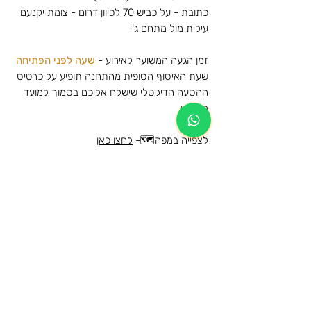
כתובת - על כביש 70 לכיוון דרום - צומת יקנעם
עילית מול מתחם ג'י
זמן הגעה המשוער לאירוע -
שעה לפני הפתיחה
שעת האיסוף הסופית
מהתחנה תופיע על כרטיס
ההסעה הדיגיטלי שישלח אליכם בסמוך למועד
האירוע
לצפייה במפה🗺️-
לחצו כאן
אביב גפן - פארק הירקון - 29/05/2025
הסעות הלוך לפארק הירקון, גני יהושוע, תל אביב
מידע נוסף
וחזרה לאותה נקודת האיסוף שנבחרה
הרכישה הינה עבור הסעת הלוך וחזור לאותה
מידע כללי על תנאי השימוש ומדיניות
תחנה
הביטולים
המקומות בהסעה שמורים ותתאפשר עליה
לרכב ההסעה מהתחנות המוזמנות בלבד
הגיל המינימאלי לרישום להסעה ושימוש
הכרטיסים ישלחו לדוא"ל בסמוך למועד
בשירות הינו 13.