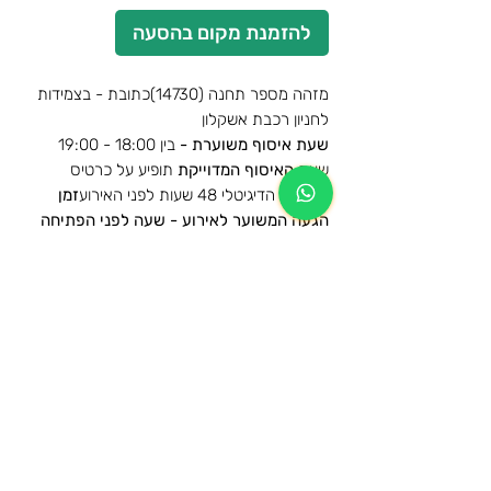
להזמנת מקום בהסעה
מזהה מספר תחנה (14730)כתובת - בצמידות
לחניון רכבת אשקלון
שעת איסוף משוערת -
בין 18:00 - 19:00
שעת
האיסוף המדוייקת
תופיע על כרטיס
ההסעה הדיגיטלי 48 שעות לפני האירוע
זמן
הגעה המשוער לאירוע -
שעה לפני הפתיחה
לצפייה במפה🗺️-
לחצו כאן
פרטי ההסעה
הסעות למשחק מכבי חיפה נגד מכבי תל אביב -
מידע נוסף
30.1.2026
הרכישה הינה עבור הסעת הלוך וחזור לאותה
תנאי שימוש
תחנה
המקומות בהסעה שמורים ותתאפשר עליה
הגיל המינימאלי לרישום להסעה ושימוש
לרכב ההסעה מהתחנות המוזמנות בלבד