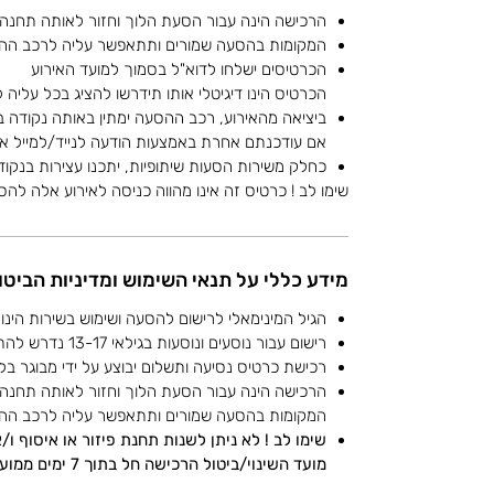
הרכישה הינה עבור הסעת הלוך וחזור לאותה תחנה
המקומות בהסעה שמורים ותתאפשר עליה לרכב הה
הכרטיסים ישלחו לדוא"ל בסמוך למועד האירוע
הכרטיס הינו דיגיטלי אותו תידרשו להציג בכל עליה
ביציאה מהאירוע, רכב ההסעה ימתין באותה נקודה 
אם עודכנתם אחרת באמצעות הודעה לנייד/למייל או 
כחלק משירות הסעות שיתופיות, יתכנו עצירות בנקוד
שימו לב ! כרטיס זה אינו מהווה כניסה לאירוע אלה לה
מידע כללי על תנאי השימוש ומדיניות הביטו
הגיל המינימאלי לרישום להסעה ושימוש בשירות הינו 13.
רישום עבור נוסעים ונוסעות בגילאי 13-17 נדרש להתבצע על ידי מבוגר 18+.
רכישת כרטיס נסיעה ותשלום יבוצע על ידי מבוגר בלבד 
הרכישה הינה עבור הסעת הלוך וחזור לאותה תחנה
המקומות בהסעה שמורים ותתאפשר עליה לרכב הה
שימו לב ! לא ניתן לשנות תחנת פיזור או איסוף ו
מועד השינוי/ביטול הרכישה חל בתוך 7 ימים ממועד האירוע