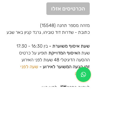
רגיל
מבצע
הכרטיסים אזלו
מזהה מספר תחנה (15548)
כתובת - שדרות דוד טוביהו, גרנד קניון באר שבע
שעת איסוף משוערת -
בין 16:30 - 17:30
שעת
האיסוף המדוייקת
תופיע על כרטיס
ההסעה הדיגיטלי 48 שעות לפני האירוע
זמן הגעה המשוער לאירוע -
שעה לפני
הפתיחה
לצפייה במפה🗺️-
לחצו כאן
הסעות למופע של אייל גולן - פארק הירקון -
גולד 2025
מידע נוסף