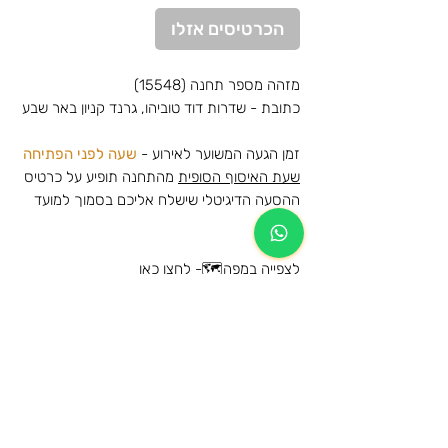
הכרטיסים אזלו
מזהה מספר תחנה (15548)
כתובת - שדרות דוד טוביהו, גרנד קניון באר שבע
זמן הגעה המשוער לאירוע -
שעה לפני הפתיחה
שעת האיסוף הסופית
מהתחנה תופיע על כרטיס
ההסעה הדיגיטלי שישלח אליכם בסמוך למועד
האירוע
לצפייה במפה🗺️-
לחצו כאן
הסעות להופעה של פאר טסי - פארק הירקון
- 2025
מידע נוסף
הרכישה הינה עבור הסעת הלוך וחזור לאותה