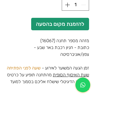
להזמנת מקום בהסעה
מזהה מספר תחנה (16067)
כתובת - חניון רכבת באר שבע -
צפון/אוניברסיטה
זמן הגעה המשוער לאירוע -
שעה לפני הפתיחה
שעת האיסוף הסופית
מהתחנה תופיע על כרטיס
ההסעה הדיגיטלי שישלח אליכם בסמוך למועד
האירוע
לצפייה במפה🗺️-
לחצו כאן
הסעות למופע של אייל גולן - בלומפילד -
גולד 2025