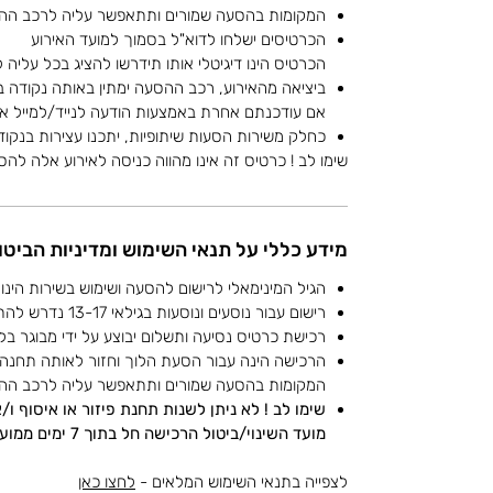
המקומות בהסעה שמורים ותתאפשר עליה לרכב הה
הכרטיסים ישלחו לדוא"ל בסמוך למועד האירוע
הכרטיס הינו דיגיטלי אותו תידרשו להציג בכל עליה
ביציאה מהאירוע, רכב ההסעה ימתין באותה נקודה 
אם עודכנתם אחרת באמצעות הודעה לנייד/למייל או 
כחלק משירות הסעות שיתופיות, יתכנו עצירות בנקוד
שימו לב ! כרטיס זה אינו מהווה כניסה לאירוע אלה לה
מידע כללי על תנאי השימוש ומדיניות הביטו
הגיל המינימאלי לרישום להסעה ושימוש בשירות הינו 13.
רישום עבור נוסעים ונוסעות בגילאי 13-17 נדרש להתבצע על ידי מבוגר 18+.
רכישת כרטיס נסיעה ותשלום יבוצע על ידי מבוגר בלבד 
הרכישה הינה עבור הסעת הלוך וחזור לאותה תחנה
המקומות בהסעה שמורים ותתאפשר עליה לרכב הה
שימו לב ! לא ניתן לשנות תחנת פיזור או איסוף ו
מועד השינוי/ביטול הרכישה חל בתוך 7 ימים ממועד האירוע
לצפייה בתנאי השימוש המלאים -
לחצו כאן