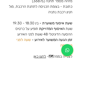
מזהה מספר תחנה (36875)
כתובת - בצומת הכניסה לתחנת הרכבת, מול
חניון רכבת נתניה
שעת איסוף משוערת -
בין 18:30 - 19:30
שעת
האיסוף המדוייקת
תופיע על כרטיס
ההסעה הדיגיטלי 48 שעות לפני האירוע
זמן הגעה המשוער לאירוע -
שעה לפני
הפתיחה
לצפייה במפה🗺️-
לחצו כאן
הסעות למופע של עדן בן זקן - היכל מנורה -
2025
מידע נוסף
הרכישה הינה עבור הסעת הלוך וחזור לאותה
מידע כללי על תנאי השימוש ומדיניות
תחנה
הביטולים
המקומות בהסעה שמורים ותתאפשר עליה