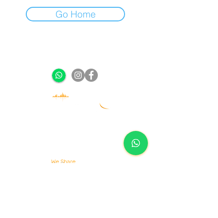
Go Home
We share | We connect | We ride together
שאלות נפוצות
הזמנת הסעה מאורגנת
מדיניות פרטיות
הזמנת רכבי יוקרה
תנאי שימוש
הסעות לקבוצות וארגונים
הצהרת נגישות
We Share
צור קשר
We Connect
We Ride Together
הסעות מתל אביב
הסעות מבת ים
הסעות מהמרכז
הסעות מפתח תקווה