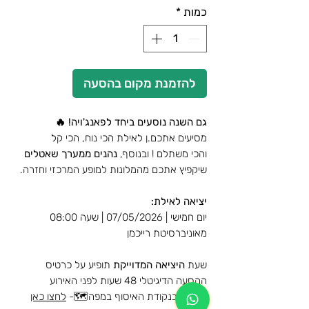
רגיל
מבצ
כמות
*
להזמנת מקום בהסעה
גם השנה נוסעים ביחד לפאנג'ויה! 🔥
מסיעים אתכם.ן לאילת הכי נוח, הכי קל
והכי משתלם ! ובנוסף,
נהנים ממערך שאטלים
שיקפיץ אתכם מהמלונות למופע המרכזי וחזרה.
יציאה לאילת:
יום חמישי | 07/05/2026 | שעה 08:00
מאוניברסיטת רייכמן
שעת
היציאה המדוייקת
תופיע על כרטיס
ההסעה הדיגיטלי 48 שעות לפני האירוע
לצפייה בנקודת האיסוף במפה🗺️-
לחצו כאן