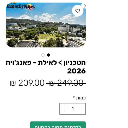
הטכניון > לאילת - פאנג'ויה
2026
מחיר
מחי
 ‏249.00 ‏₪ 
רגיל
מבצ
כמות
*
להזמנת מקום בהסעה