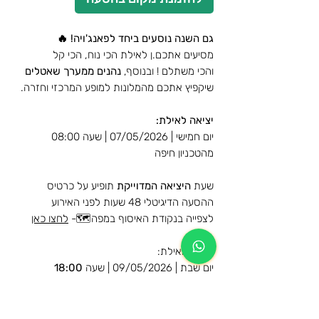
גם השנה נוסעים ביחד לפאנג'ויה! 🔥
מסיעים אתכם.ן לאילת הכי נוח, הכי קל
והכי משתלם ! ובנוסף,
נהנים ממערך שאטלים
שיקפיץ אתכם מהמלונות למופע המרכזי וחזרה.
יציאה לאילת:
יום חמישי | 07/05/2026 | שעה 08:00
מהטכניון חיפה
שעת
היציאה המדוייקת
תופיע על כרטיס
ההסעה הדיגיטלי 48 שעות לפני האירוע
לצפייה בנקודת האיסוף במפה🗺️-
לחצו כאן
חזרה מאילת:
יום שבת | 09/05/2026 | שעה
18:00
מרחבת המלון מג'יק פלאס
EventDrive - בשיתוף הפקת פאנג'ויה