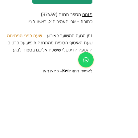
מזהה
מספר תחנה (37639)
כתובת - אבי האסירים 2, ראשון לציון
זמן הגעה המשוער לאירוע -
שעה לפני הפתיחה
שעת האיסוף הסופית
מהתחנה תופיע על כרטיס
ההסעה הדיגיטלי שישלח אליכם בסמוך למועד
האירוע
לצפייה במפה🗺️-
לחצו כאן
שם האירוע - מיקום האירוע
מידע נוסף
הרכישה הינה עבור הסעת הלוך וחזור לאותה
מידע כללי על תנאי השימוש ומדיניות
תחנה
הביטולים
המקומות בהסעה שמורים ותתאפשר עליה
לרכב ההסעה מהתחנות המוזמנות בלבד