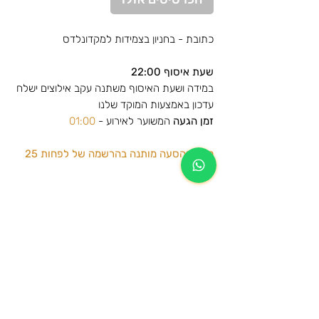
כתובת - בחניון בצמידות למקדונלדס
שעת איסוף 22:00
במידה ושעת האיסוף משתנה עקב אילוצים ישלח
עדכון באמצעות המוקד שלנו
זמן הגעה
המשוער לאירוע -
01:00
קיום ההסעה מותנה בהרשמה של לפחות 25
נוסעים
לצפייה במפה🗺️-
לחצו כאן
הסעות לפסטיבל UNITY MIRACLE 2026
הסעות הלוך למפגש הבקעה בבקעת
מידע נוסף
הירדן וחזרה לאותה נקודת האיסוף שנבחרה
הרכישה הינה עבור הסעת הלוך וחזור לאותה