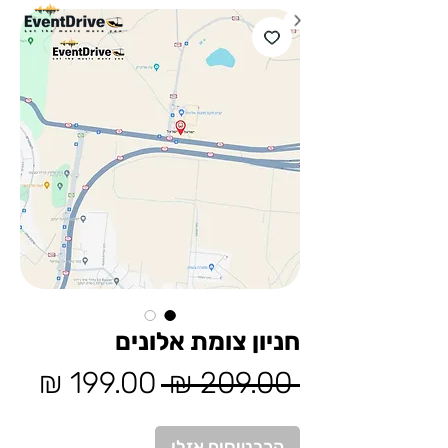
חניון צומת אלונים
מחיר
מחי
 ‏209.00 ‏₪ 
רגיל
מבצ
הכרטיסים אזלו