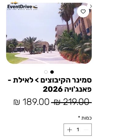
סמינר הקיבוצים > לאילת -
פאנג'ויה 2026
מחיר
מחיר
 ‏219.00 ‏₪ 
רגיל
מבצ
כמות
*