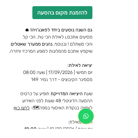
להזמנת מקום בהסעה
גם השנה נוסעים ביחד לפאנג'ויה! 🔥
מסיעים אתכם.ן לאילת הכי נוח, הכי קל
והכי משתלם ! ובנוסף,
נהנים ממערך שאטלים
שיקפיץ אתכם מהמלונות למופע המרכזי וחזרה.
יציאה לאילת:
יום חמישי | 17/09/2026 | שעה 08:00
מסמינר הקיבוצים - דרך נמיר 149
שעת
היציאה המדוייקת
תופיע על כרטיס
ההסעה הדיגיטלי 48 שעות לפני האירוע
לצפייה בנקודת האיסוף במפה🗺️-
לחצו כאן
חזרה מאילת:
יום שבת | 19/09/2026 | שעה
18:00
מרחבת המלון מג'יק פלאס