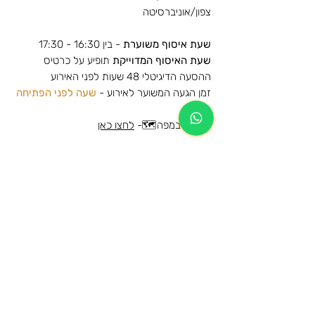
צפון/אוניברסיטה
שעת איסוף משוערת
- בין 16:30 - 17:30
שעת האיסוף המדוייקת
תופיע על כרטיס
ההסעה הדיגיטלי 48 שעות לפני האירוע
זמן הגעה המשוער לאירוע -
שעה לפני הפתיחה
לצפייה במפה🗺️-
לחצו כאן
הסעות למופע של אייל גולן - בלומפילד -
גולד 2026
מידע נוסף
הרכישה הינה עבור הסעת הלוך וחזור לאותה
מידע כללי על תנאי השימוש ומדיניות
תחנה
הביטולים
המקומות בהסעה שמורים ותתאפשר עליה
לרכב ההסעה מהתחנות המוזמנות בלבד
הגיל המינימאלי לרישום להסעה ושימוש
הכרטיסים ישלחו לדוא"ל בסמוך למועד
בשירות הינו 13.