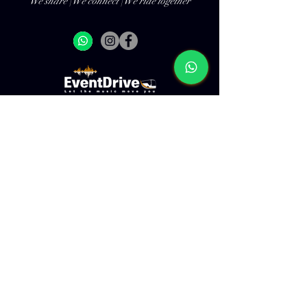
We share | We connect | We ride together
שאלות נפוצות
הזמנת הסעה מאורגנת
מדיניות פרטיות
הזמנת רכבי יוקרה
תנאי שימוש
הסעות לקבוצות וארגונים
הצהרת נגישות
We Share
צור קשר
We Connect
We Ride Together
הסעות מתל אביב
הסעות מבת ים
הסעות מהמרכז
הסעות מפתח תקווה
הסעות מראשון לציון
הסעות מרמת גן
הסעות מחולון
הסעות מנתניה
הסעות מחיפה
הסעות מבאר שבע
הסעות מהקריות
הסעות מירושלים