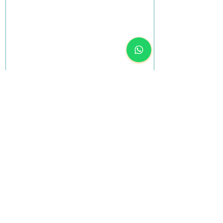
הכרטיסים אזלו
צ׳לנוב/הגדוד העברי, תל אביב
למידע נוסף על נקודת האיסוף