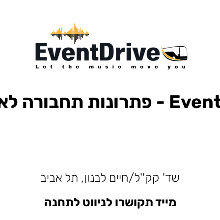
ות תחבורה לאירועים
למופעים, הבעות למסיבות, הסעות לפארק הירקון, הבעות למנורה, הסעות אייל גולן, הסעות עומר אדם, הסעות עדן בן זקן, הסעות קיסריה, חברות הסעות, אוטובוס לאירוע, אוטובוס
שד' קק''ל/חיים לבנון, תל אביב
מייד תקושרו לניווט לתחנה