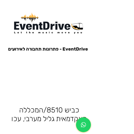
EventDrive - פתרונות תחבורה לאירועים
הסעות לאירועים, הבעות למופעים, הבעות למסיבות, הסעות לפארק הירקון, הבעות למנורה, הסעות אייל גולן, הסעות עומר
אדם, הסעות עדן בן זקן, הסעות קיסריה, חברות הסעות, אוטובוס לאירוע, אוטובוס למסיבה, מונית לאירוע,
כביש 8510/המכללה
האקדמאית גליל מערבי, עכו