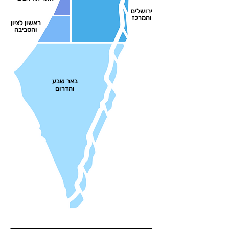
ירושלים
והמרכז
ראשון לציון
והסביבה
באר שבע
והד
רום