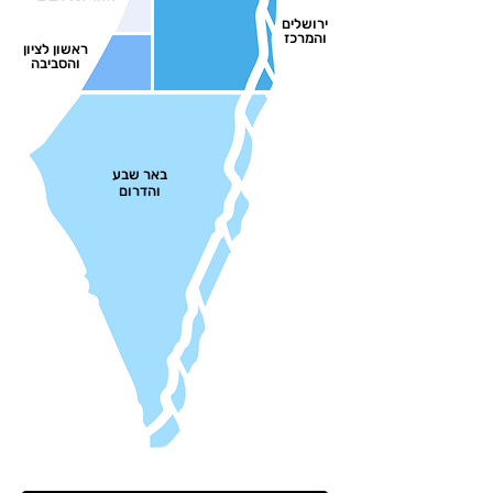
ירושלים
והמרכז
ראשון לציון
והסביבה
באר שבע
והד
רום